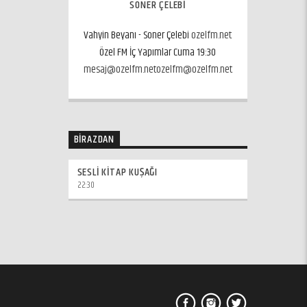
SONER ÇELEBI
Vahyin Beyanı - Soner Çelebi
ozelfm.net
Özel FM İç Yapımlar Cuma 19:30
mesaj@ozelfm.net
ozelfm@ozelfm.net
BIRAZDAN
SESLI KITAP KUŞAĞI
22:30