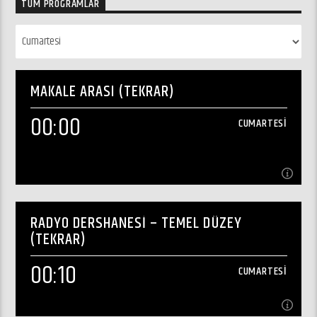
TÜM PROGRAMLAR
MAKALE ARASI (TEKRAR)
00:00
CUMARTESI
Özel FM Haftaiçi Hergün 12:30 ve 18:30 - Tekrarı: 00:00 (Pazar Hariç)
ozelfm@ozelfm.net
RADYO DERSHANESI – TEMEL DÜZEY
(TEKRAR)
00:10
CUMARTESI