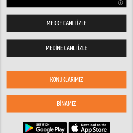
Prof. Dr. Abdurrahman Ateş
ozelfm.net
MEKKE CANLI İZLE
Özel FM İç Yapımlar
Salı 15:00
ozelfm@ozelfm.net
MEDINE CANLI İZLE
KONUKLARIMIZ
BINAMIZ