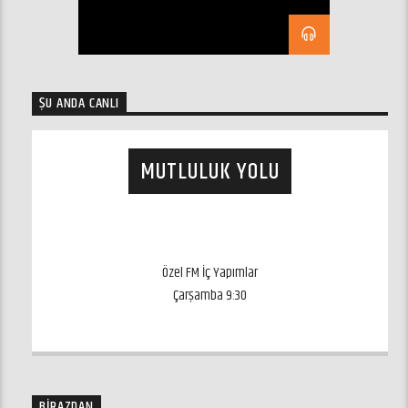
ŞU ANDA CANLI
MUTLULUK YOLU
Süleyman Gülek
ozelfm.net
Özel FM İç Yapımlar
Çarşamba 9:30
ozelfm@ozelfm.net
BIRAZDAN