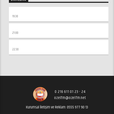
MUTLULUK YOLU
19:30
İSLAM EDEBINDEN DEMETLER
21:00
SESLI KITAP KUŞAĞI
22:30
0 216 611 01 23 - 24
ozelfm@ozelfm.net
Kurumsal İletişim ve Reklam: 0555 977 90 13