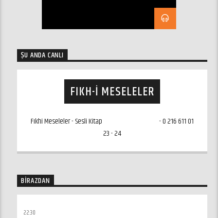
ŞU ANDA CANLI
FIKH-I MESELELER
Fıkhi Meseleler - Sesli Kitap
ozelfm@ozelfm.net
- 0 216 611 01
23 - 24
BIRAZDAN
FIKH-I MESELELER
22:30