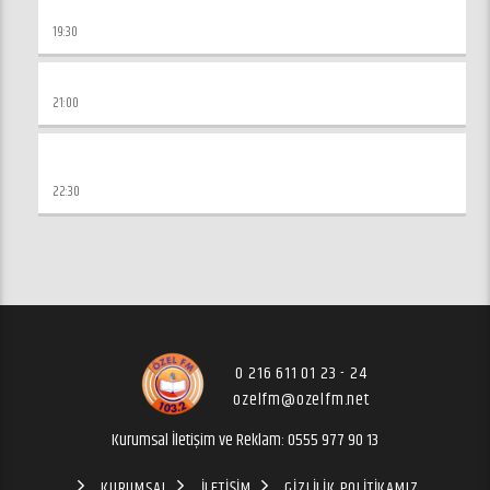
KURAN İKLIMI
19:30
EL CEM’U BEYNE’S SAHIHAYN
21:00
KURAN VE SÜNNETTEN HAYATIMIZA
YANSIYANLAR
22:30
0 216 611 01 23 - 24
ozelfm@ozelfm.net
Kurumsal İletişim ve Reklam: 0555 977 90 13
KURUMSAL
İLETIŞIM
GIZLILIK POLITIKAMIZ