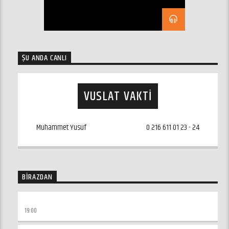
ŞU ANDA CANLI
VUSLAT VAKTI
Muhammet Yusuf
ozelfm@ozelfm.net
0 216 611 01 23 - 24
BIRAZDAN
MAKALE ARASI
19:00