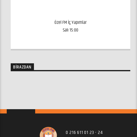
Prof. Dr. Abdurrahman Ateş
ozelfm.net
Özel FM İç Yapımlar
Salı 15:00
ozelfm@ozelfm.net
BIRAZDAN
SAYFA
0 216 611 01 23 - 24